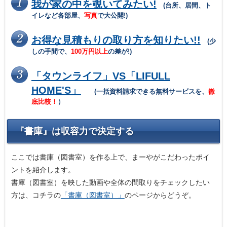
我が家の中を覗いてみたい!
(台所、居間、ト
イレなど各部屋、
写真
で大公開!)
お得な見積もりの取り方を知りたい!!
(少
しの手間で、
100万円以上
の差が!)
「タウンライフ」VS「LIFULL
HOME'S」
(一括資料請求できる無料サービスを、
徹
底比較！
）
『書庫』は収容力で決定する
ここでは書庫（図書室）を作る上で、まーやがこだわったポイ
ントを紹介します。
書庫（図書室）を映した動画や全体の間取りをチェックしたい
方は、コチラの
「書庫（図書室）」
のページからどうぞ。