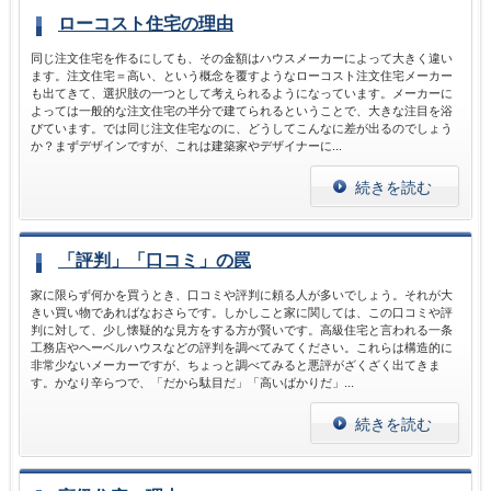
ローコスト住宅の理由
同じ注文住宅を作るにしても、その金額はハウスメーカーによって大きく違い
ます。注文住宅＝高い、という概念を覆すようなローコスト注文住宅メーカー
も出てきて、選択肢の一つとして考えられるようになっています。メーカーに
よっては一般的な注文住宅の半分で建てられるということで、大きな注目を浴
びています。では同じ注文住宅なのに、どうしてこんなに差が出るのでしょう
か？まずデザインですが、これは建築家やデザイナーに...
続きを読む
「評判」「口コミ」の罠
家に限らず何かを買うとき、口コミや評判に頼る人が多いでしょう。それが大
きい買い物であればなおさらです。しかしこと家に関しては、この口コミや評
判に対して、少し懐疑的な見方をする方が賢いです。高級住宅と言われる一条
工務店やヘーベルハウスなどの評判を調べてみてください。これらは構造的に
非常少ないメーカーですが、ちょっと調べてみると悪評がざくざく出てきま
す。かなり辛らつで、「だから駄目だ」「高いばかりだ」...
続きを読む