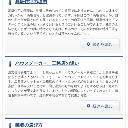
高級住宅の理由
高級住宅の基準は、明確に決められている訳ではありません。しかし大体８０
万円～から「高級住宅」と認識されています。今回はこの「高級住宅」が、他
の住宅と何が違うのかを見ていきましょう。独自工法と信頼、標準仕様とアフ
ターケアにお金を払う大きく分けると２つに分けることができます。独自の工
法があるまず一つ目の特徴としてあげられるのが、その会社独自の特殊工法を
持っている、という事です。たとえば積水ハイムのボッ...
続きを読む
ハウスメーカー、工務店の違い
注文住宅を建てよう！ と思ったとき、ハウスメーカーを選ぼうか工務店を選
ぼうかと迷う人もいるでしょう。この二つのメリットデメリットをお教えしま
す。工務店メリットまず工務店のメリットについて紹介しましょう。最大の利
点は、価格が安いことです。同じ品質のものを建てようとするならば、絶対に
こちらの方が安くあがります。またこちらの相談によくのってくれますし、融
通も聞きやすいです。建築材を切る寸前まで変更が可能...
続きを読む
業者の選び方