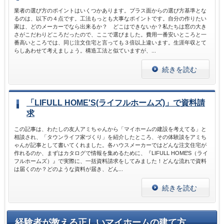
業者の選び方のポイントはいくつかあります。プラス面からの選び方基準とな
るのは、以下の４点です。工法もっとも大事なポイントです。自分の作りたい
家は、どのメーカーでなら出来るか？ どこはできないか？私たちは窓の大き
さがこだわりどころだったので、ここで選びました。費用一番安いところと一
番高いところでは、同じ注文住宅と言っても３倍以上違います。生涯年収とて
らしあわせて考えましょう。構造工法と似ていますが、...
続きを読む
「LIFULL HOME'S(ライフルホームズ)」で資料請
求
この記事は、わたしの友人アミちゃんから「マイホームの建設を考えてる」と
相談され、「タウンライフ家づくり」を紹介したところ、その体験談をアミち
ゃんが記事として書いてくれました。各ハウスメーカーではどんな注文住宅が
作れるのか、まずはカタログで情報を集めるために、『LIFULL HOME'S（ライ
フルホームズ）』で実際に、一括資料請求をしてみました！どんな流れで資料
は届くのか？どのような資料が届き、どん...
続きを読む
経験者が教える正しいマイホームの建て方